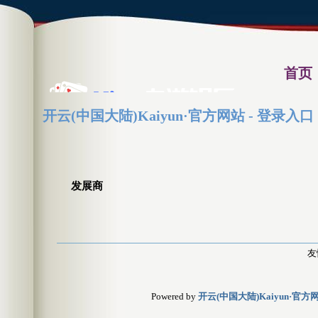
首页
开云(中国大陆)Kaiyun·官方网站 - 登录入口
新闻中
发展商
友
Powered by
开云(中国大陆)Kaiyun·官方